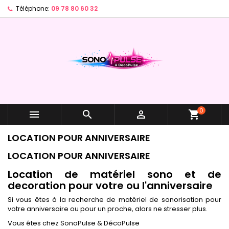
Téléphone:
09 78 80 60 32
×
×
×
×
Ajouter à ma liste d'envies
((modalTitle))
Créer une liste d'envies
Connexion
Créer une nouvelle liste
add_circle_outline
((confirmMessage))
Vous devez être connecté pour ajouter des produits
Nom de la liste d'envies
à votre liste d'envies.
((cancelText))
((modalDeleteText))
Annuler
Connexion
Annuler
Créer une liste d'envies
0



shopping_cart
LOCATION POUR ANNIVERSAIRE
LOCATION POUR ANNIVERSAIRE
Location de matériel sono et de
decoration pour votre ou l'anniversaire
Si vous êtes à la recherche de matériel de sonorisation pour
votre anniversaire ou pour un proche, alors ne stresser plus.
Vous êtes chez SonoPulse & DécoPulse