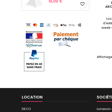
Prix
10,00 €
favorite_border
ARC
Loc
d'ext
week-
SonoP
Affichage
LOCATION
SOCIÉT
DECO
Livraison