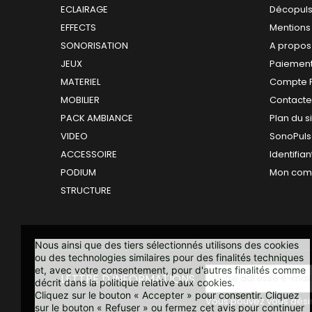
ECLAIRAGE
Décopul
EFFECTS
Mentions
SONORISATION
A propos
JEUX
Paiement
MATERIEL
Compte 
MOBILIER
Contact
PACK AMBIANCE
Plan du s
VIDEO
SonoPuls
ACCESSOIRE
Identifian
PODIUM
Mon com
STRUCTURE
Nous ainsi que des tiers sélectionnés utilisons des cookies
ou des technologies similaires pour des finalités techniques
et, avec votre consentement, pour d'autres finalités comme
LETTRE D'INFORMATIONS
décrit dans la politique relative aux cookies.
Cliquez sur le bouton « Accepter » pour consentir. Cliquez
Vous pouvez vous désin
sur le bouton « Refuser » ou fermez cet avis pour continuer