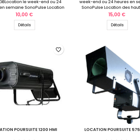
GBLocation le week-end ou 24
week-end ou 24 heures en 
en semaine SonoPulse Location
SonoPulse Location des hau
des hauts-de-France
France
Prix
Prix
10,00 €
15,00 €
Détails
Détails
favorite_border
ATION POURSUITE 1200 HMI
LOCATION POURSUITE 575