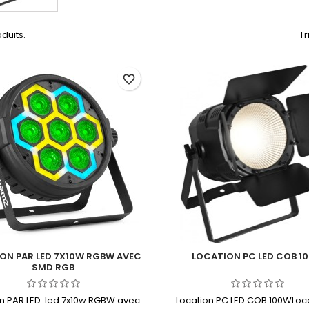
oduits.
Tr
favorite_border
ON PAR LED 7X10W RGBW AVEC
LOCATION PC LED COB 1
SMD RGB
on PAR LED led 7x10w RGBW avec
Location PC LED COB 100WLoca