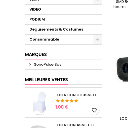
SMD R
heures 
VIDEO
PODIUM
Déguisements & Costumes
Consommable
MARQUES
SonoPulse Sas
MEILLEURES VENTES
LOCATION HOUSSE DE CHAISES
Prix
1,00 €
favorite_border
LOC
LOCATION ASSIETTE PLATE FINE PORCELAINE, Ø 27 CM