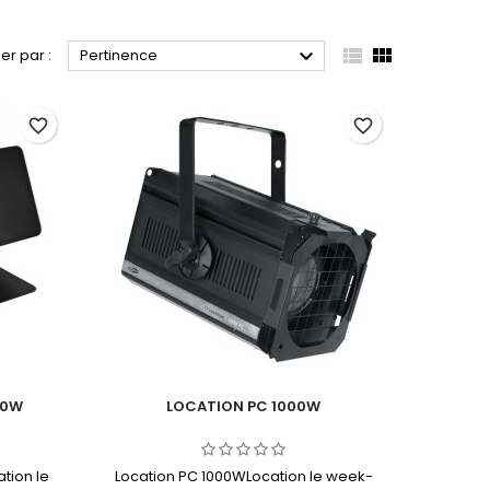



ier par :
Pertinence
favorite_border
favorite_border
00W
LOCATION PC 1000W
tion le
Location PC 1000WLocation le week-