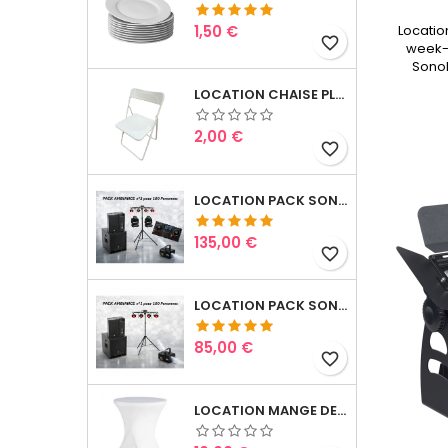
Prix
1,50 €
Locatio
favorite_border
week-
SonoP
LOCATION CHAISE PLIANTE
Prix
2,00 €
favorite_border
LOCATION PACK SONO & LUMIERES 3
Prix
135,00 €
favorite_border
LOCATION PACK SONO & LUMIERES 1
Prix
85,00 €
favorite_border
LOCATION MANGE DEBOUT AVEC LYCRA BLANC