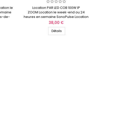
ation le
Location PAR LED COB 100W IP
semaine
ZOOM Location le week-end ou 24
ts-de-
heures en semaine SonoPulse Location
des hauts-de-France
Prix
38,00 €
Détails