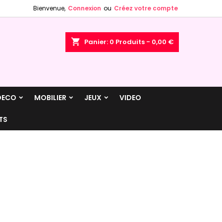
Bienvenue,
Connexion
ou
Créez votre compte
×
×
×
×
shopping_cart
Panier:
0
Produits - 0,00 €
)
n
DECO
MOBILIER
JEUX
VIDEO
s
TS