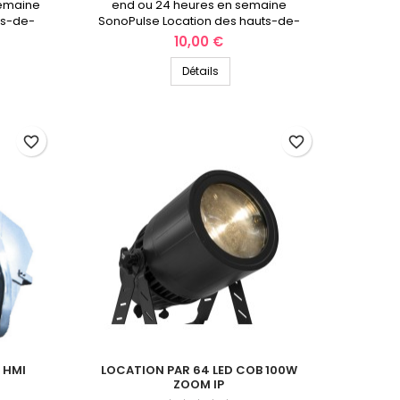
semaine
end ou 24 heures en semaine
ts-de-
SonoPulse Location des hauts-de-
France
Prix
10,00 €
Détails
favorite_border
favorite_border
 HMI
LOCATION PAR 64 LED COB 100W
ZOOM IP