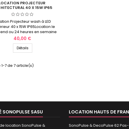
LOCATION PROJECTEUR
HITECTURAL 40 X 15W IP65
ation Projecteur wash à LED
érieur 40 x 15W IP65Location le
end ou 24 heures en semaine
ulse Location des hauts-de-
Prix
40,00 €
France
Détails
 1-7 de 7 article(s)
É SONOPULSE SASU
LOCATION HAUTS DE FRA
 de location SonoPulse &
SonoPulse & DecoPulse 62 Pas