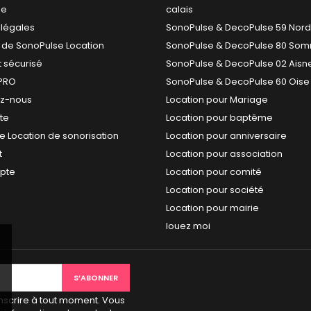
se
calais
 légales
SonoPulse & DecoPulse 59 Nord
 de SonoPulse Location
SonoPulse & DecoPulse 80 So
 sécurisé
SonoPulse & DecoPulse 02 Aisn
PRO
SonoPulse & DecoPulse 60 Oise
ez-nous
Location pour Mariage
ite
Location pour baptême
e Location de sonorisation
Location pour anniversaire
t
Location pour association
pte
Location pour comité
Location pour société
Location pour mairie
louez moi
scrire à tout moment. Vous