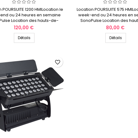
n POURSUITE 1200 HMILocation le
Location POURSUITE 575 HMILoc
end ou 24 heures en semaine
week-end ou 24 heures en 
ulse Location des hauts-de-
SonoPulse Location des hau
France
France
Prix
Prix
120,00 €
80,00 €
Détails
Détails
favorite_border