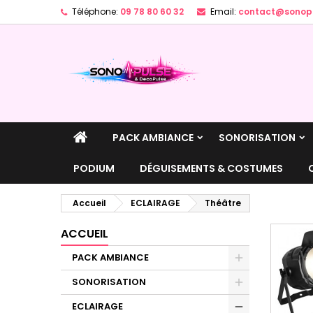
Téléphone:
09 78 80 60 32
Email:
contact@sonopu
A
(
C
C
add_circle_outline
((
Vo
No
d'e
PACK AMBIANCE
SONORISATION
PODIUM
DÉGUISEMENTS & COSTUMES
Accueil
ECLAIRAGE
Théâtre
ACCUEIL
PACK AMBIANCE
SONORISATION
ECLAIRAGE