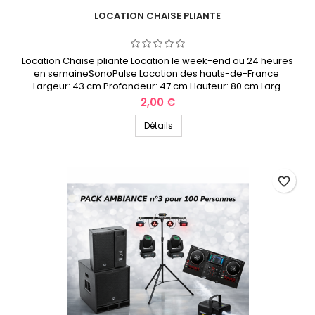
LOCATION CHAISE PLIANTE
Location Chaise pliante Location le week-end ou 24 heures
en semaineSonoPulse Location des hauts-de-France
Largeur: 43 cm Profondeur: 47 cm Hauteur: 80 cm Larg.
assise: 39 cm Prof. assise: 41 cm Haut. assise: 45 cm Testé
Prix
2,00 €
pour: 110 kg
Détails
favorite_border