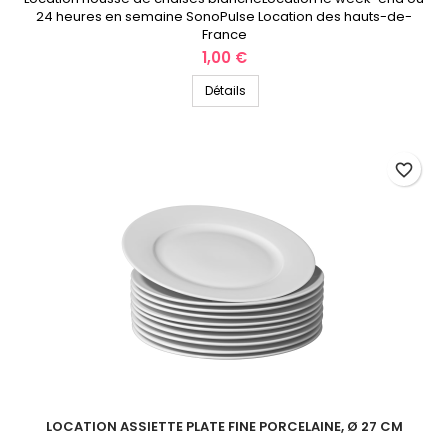
24 heures en semaine SonoPulse Location des hauts-de-
France
Prix
1,00 €
Détails
favorite_border
LOCATION ASSIETTE PLATE FINE PORCELAINE, Ø 27 CM