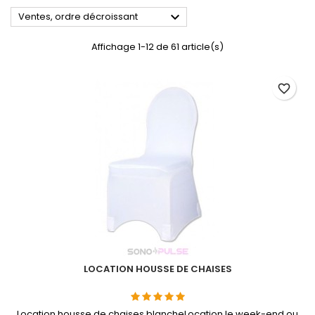

Ventes, ordre décroissant
Affichage 1-12 de 61 article(s)
favorite_border
LOCATION HOUSSE DE CHAISES
Location housse de chaises blancheLocation le week-end ou