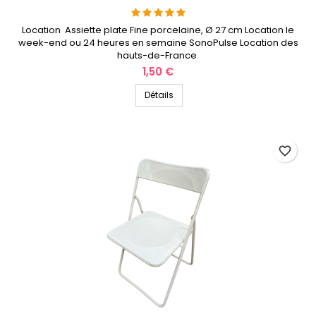
Location Assiette plate Fine porcelaine, Ø 27 cm Location le
week-end ou 24 heures en semaine SonoPulse Location des
hauts-de-France
Prix
1,50 €
Détails
favorite_border