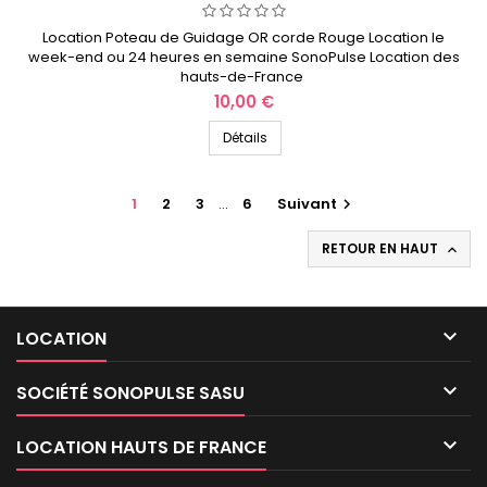
Location Poteau de Guidage OR corde Rouge Location le
week-end ou 24 heures en semaine SonoPulse Location des
hauts-de-France
Prix
10,00 €
Détails
1
2
3
…
6
Suivant

RETOUR EN HAUT


LOCATION

SOCIÉTÉ SONOPULSE SASU

LOCATION HAUTS DE FRANCE