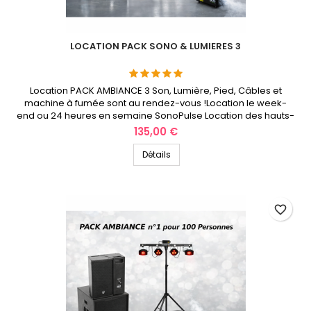
LOCATION PACK SONO & LUMIERES 3
Location PACK AMBIANCE 3 Son, Lumière, Pied, Câbles et
machine à fumée sont au rendez-vous !Location le week-
end ou 24 heures en semaine SonoPulse Location des hauts-
de-France
Prix
135,00 €
Détails
favorite_border