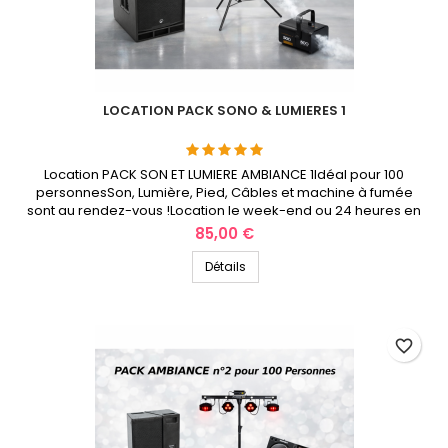
LOCATION PACK SONO & LUMIERES 1
Location PACK SON ET LUMIERE AMBIANCE 1Idéal pour 100
personnesSon, Lumière, Pied, Câbles et machine à fumée
sont au rendez-vous !Location le week-end ou 24 heures en
semaineSonoPulse Location des hauts-de-France
Prix
85,00 €
Détails
favorite_border