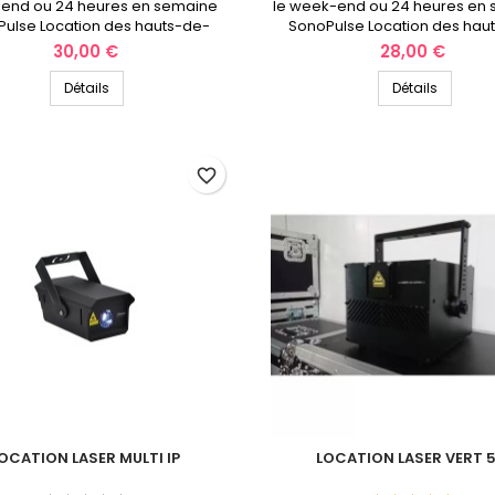
end ou 24 heures en semaine
le week-end ou 24 heures en
ulse Location des hauts-de-
SonoPulse Location des hau
France
France
Prix
Prix
30,00 €
28,00 €
Détails
Détails
favorite_border
OCATION LASER MULTI IP
LOCATION LASER VERT 