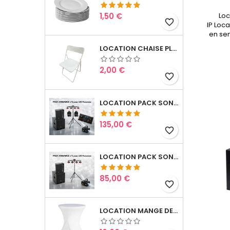
Prix
1,50 €
Loc
favorite_border
IP Loc
en se
LOCATION CHAISE PLIANTE
Prix
2,00 €
favorite_border
LOCATION PACK SONO & LUMIERES 3
Prix
135,00 €
favorite_border
LOCATION PACK SONO & LUMIERES 1
Prix
85,00 €
favorite_border
LOCATION MANGE DEBOUT AVEC LYCRA BLANC