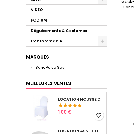
week-
SonoP
VIDEO
PODIUM
Déguisements & Costumes
Consommable
MARQUES
SonoPulse Sas
MEILLEURES VENTES
LOCATION HOUSSE DE CHAISES
Prix
1,00 €
favorite_border
L
LOCATION ASSIETTE PLATE FINE PORCELAINE, Ø 27 CM