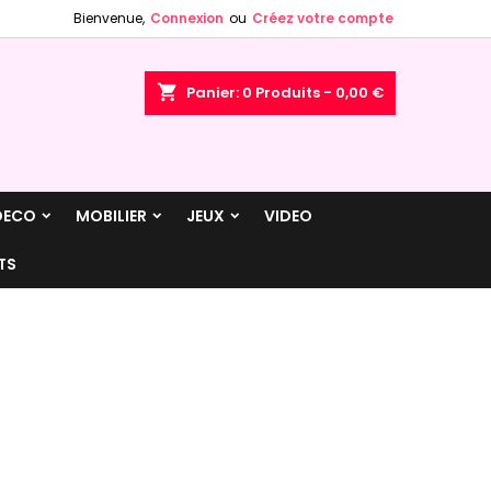
Bienvenue,
Connexion
ou
Créez votre compte
×
×
×
×
shopping_cart
Panier:
0
Produits - 0,00 €
)
n
DECO
MOBILIER
JEUX
VIDEO
s
TS