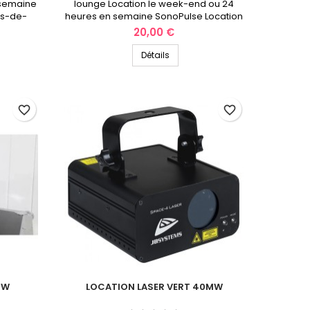
 semaine
lounge Location le week-end ou 24
ts-de-
heures en semaine SonoPulse Location
des hauts-de-France
Prix
20,00 €
Détails
favorite_border
favorite_border
5W
LOCATION LASER VERT 40MW