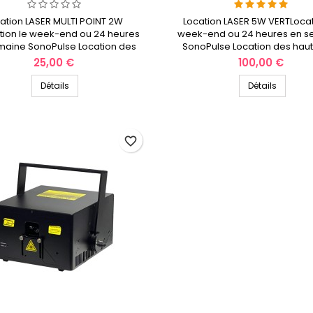
ation LASER MULTI POINT 2W
Location LASER 5W VERTLocat
ation le week-end ou 24 heures
week-end ou 24 heures en 
maine SonoPulse Location des
SonoPulse Location des hau
hauts-de-France
France
Prix
Prix
25,00 €
100,00 €
Détails
Détails
favorite_border