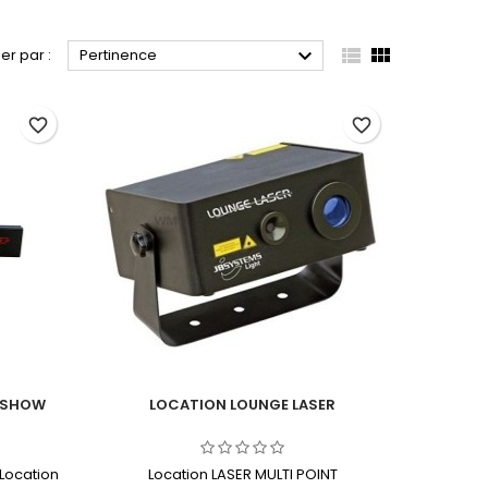



ier par :
Pertinence
favorite_border
favorite_border
KSHOW
LOCATION LOUNGE LASER
 Location
Location LASER MULTI POINT