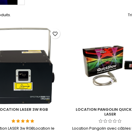
oduits.
Tr
favorite_border
LOCATION LASER 3W RGB
LOCATION PANGOLIN QUIC
LASER
tion LASER 3w RGBLocation le
Location Pangolin avec câbles