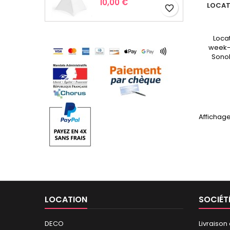
Prix
10,00 €
LOCAT
favorite_border
Loca
week-
SonoP
Affichage
LOCATION
SOCIÉT
DECO
Livraison