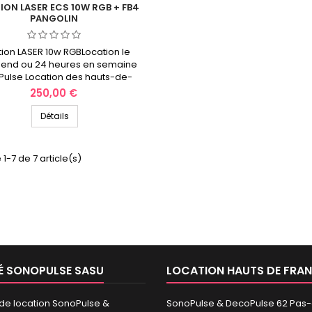
ION LASER ECS 10W RGB + FB4
PANGOLIN
tion LASER 10w RGBLocation le
end ou 24 heures en semaine
ulse Location des hauts-de-
Franc
Prix
250,00 €
Détails
 1-7 de 7 article(s)
É SONOPULSE SASU
LOCATION HAUTS DE FRA
 de location SonoPulse &
SonoPulse & DecoPulse 62 Pas