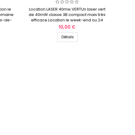
ion le
Location LASER 40mw VERTUn laser vert
semaine
de 40mW classe 3B compact mais très
ts-de-
efficace.Location le week-end ou 24
heures en semaine SonoPulse Location
Prix
10,00 €
des hauts-de-France
Détails