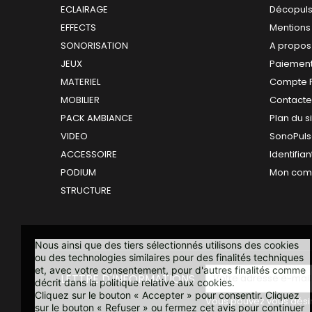
ECLAIRAGE
Décopul
EFFECTS
Mentions
SONORISATION
A propos
JEUX
Paiement
MATERIEL
Compte 
MOBILIER
Contact
PACK AMBIANCE
Plan du s
VIDEO
SonoPuls
ACCESSOIRE
Identifian
PODIUM
Mon com
STRUCTURE
Nous ainsi que des tiers sélectionnés utilisons des cookies
ou des technologies similaires pour des finalités techniques
et, avec votre consentement, pour d'autres finalités comme
LETTRE D'INFORMATIONS
décrit dans la politique relative aux cookies.
Cliquez sur le bouton « Accepter » pour consentir. Cliquez
Vous pouvez vous désin
sur le bouton « Refuser » ou fermez cet avis pour continuer