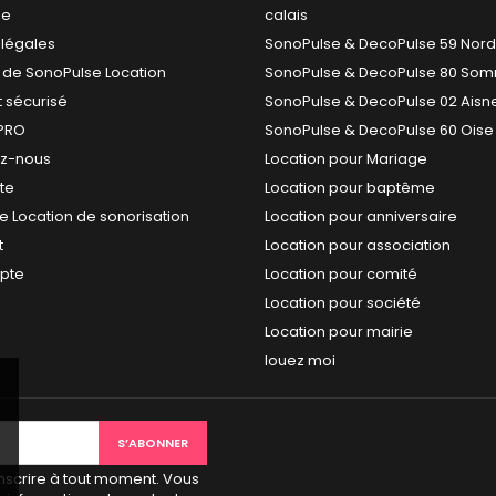
se
calais
 légales
SonoPulse & DecoPulse 59 Nord
 de SonoPulse Location
SonoPulse & DecoPulse 80 So
 sécurisé
SonoPulse & DecoPulse 02 Aisn
PRO
SonoPulse & DecoPulse 60 Oise
ez-nous
Location pour Mariage
ite
Location pour baptême
e Location de sonorisation
Location pour anniversaire
t
Location pour association
pte
Location pour comité
Location pour société
Location pour mairie
louez moi
scrire à tout moment. Vous