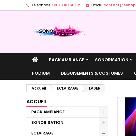
Téléphone:
09 78 80 60 32
Email:
contact@sonopu
A
(
C
C
add_circle_outline
((
Vo
No
d'e
PACK AMBIANCE
SONORISATION
PODIUM
DÉGUISEMENTS & COSTUMES
Accueil
ECLAIRAGE
LASER
ACCUEIL
PACK AMBIANCE
SONORISATION
ECLAIRAGE