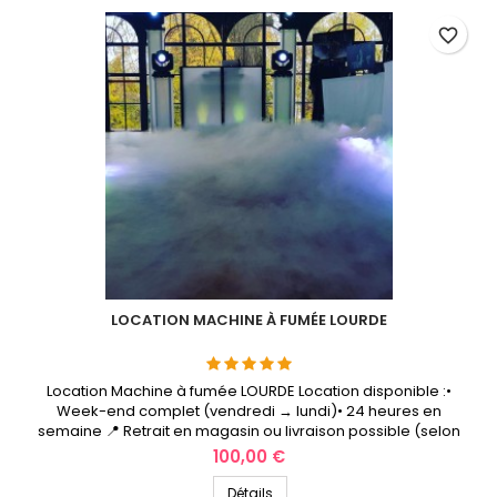
favorite_border
LOCATION MACHINE À FUMÉE LOURDE
Location Machine à fumée LOURDE Location disponible :•
Week-end complet (vendredi → lundi)• 24 heures en
semaine 📍 Retrait en magasin ou livraison possible (selon
secteur) 🛠️ Matériel testé et prêt à l’emploiTous nos packs
Prix
100,00 €
sont vérifiés, nettoyés et préparés avant chaque location.
🎛️ Installation simple et rapideBranchement facile – conseils
Détails