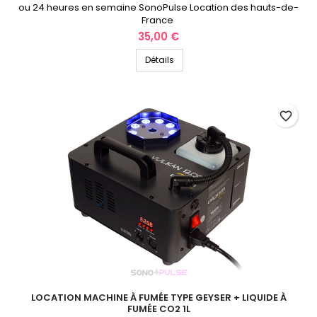
ou 24 heures en semaine SonoPulse Location des hauts-de-
France
Prix
35,00 €
Détails
favorite_border
LOCATION MACHINE À FUMÉE TYPE GEYSER + LIQUIDE À
FUMÉE CO2 1L