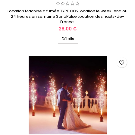
Location Machine à fumée TYPE CO2Location le week-end ou
24 heures en semaine SonoPulse Location des hauts-de-
France
Prix
28,00 €
Détails
favorite_border