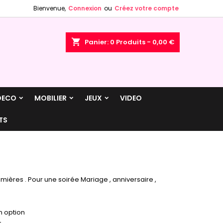
Bienvenue,
Connexion
ou
Créez votre compte
×
×
×
×
shopping_cart
Panier:
0
Produits - 0,00 €
)
n
DECO
MOBILIER
JEUX
VIDEO
s
TS
mières . Pour une soirée Mariage , anniversaire ,
n option