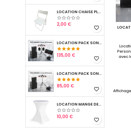
LOCATION CHAISE PLIANTE
Prix
2,00 €
LOCAT
favorite_border
LOCATION PACK SONO & LUMIERES 3
Locat
Person
Prix
135,00 €
avec l
favorite_border
disp
(ven
sema
LOCATION PACK SONO & LUMIERES 1
livr
🛠️ Mat
Prix
85,00 €
nos p
favorite_border
Affichage
prépar
LOCATION MANGE DEBOUT AVEC LYCRA BLANC
Prix
10,00 €
favorite_border