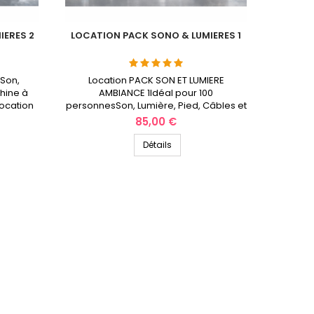
IERES 2
LOCATION PACK SONO & LUMIERES 1
Son,
Location PACK SON ET LUMIERE
chine à
AMBIANCE 1Idéal pour 100
ocation
personnesSon, Lumière, Pied, Câbles et
 semaine
machine à fumée sont au rendez-vous
Prix
85,00 €
ts-de-
!Location le week-end ou 24 heures en
semaineSonoPulse Location des
Détails
hauts-de-France