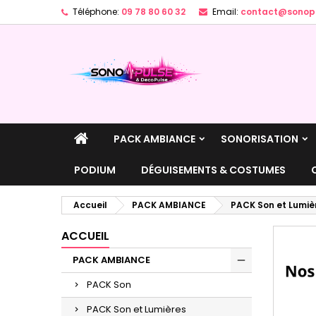
Téléphone:
09 78 80 60 32
Email:
contact@sonopu
A
(
C
C
add_circle_outline
((
Vo
No
d'e
PACK AMBIANCE
SONORISATION
PODIUM
DÉGUISEMENTS & COSTUMES
Accueil
PACK AMBIANCE
PACK Son et Lumiè
ACCUEIL
PACK AMBIANCE
PACK Son
PACK Son et Lumières