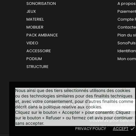
SONORISATION
A propos
JEUX
Paiement
MATERIEL
Compte 
MOBILIER
Contact
PACK AMBIANCE
Plan du s
VIDEO
SonoPuls
ACCESSOIRE
Identifian
PODIUM
Mon com
STRUCTURE
Nous ainsi que des tiers sélectionnés utilisons des cookies
ou des technologies similaires pour des finalités techniques
et, avec votre consentement, pour d'autres finalités comme
LETTRE D'INFORMATIONS
décrit dans la politique relative aux cookies.
Cliquez sur le bouton « Accepter » pour consentir. Cliquez
Vous pouvez vous désin
sur le bouton « Refuser » ou fermez cet avis pour continuer
trouverez pour cela no
sans accepter.
dans les conditions d'uti
PRIVACY POLICY
ACCEPT
done