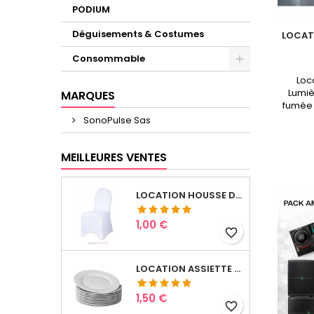
PODIUM
Déguisements & Costumes
LOCAT
Consommable
Loc
Lumiè
MARQUES
fumée 
le wee
SonoPulse Sas
SonoP
MEILLEURES VENTES
LOCATION HOUSSE DE CHAISES
Prix
1,00 €
favorite_border
LOCATION ASSIETTE PLATE FINE PORCELAINE, Ø 27 CM
Prix
1,50 €
favorite_border