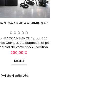
ION PACK SONO & LUMIERES 4
ion PACK AMBIANCE 4 pour 200
nesCompatible Bluetooth et pc
ogiciel de votre choix Location
onible :• Week-end complet
Prix
200,00 €
dredi → lundi)• 24 heures en
ine 📍 Retrait en magasin ou
Détails
aison possible (selon secteur)
ériel testé et prêt à l’emploiTous
acks sont vérifiés, nettoyés et
 1-4 de 4 article(s)
és avant chaque location. 🎛️...