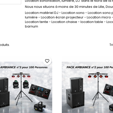
Location sonorisation, lumière, DJ dans le Nord de la
Nous nous situons à moins de 30 minutes de Lille, Dou
Location matériel DJ - Location sono - Location sono p
lumière - Location écran projecteur - Location micro - 
Location tente - Location chaise - location table - Loc
barnum
roduits.
Tr
favorite_border