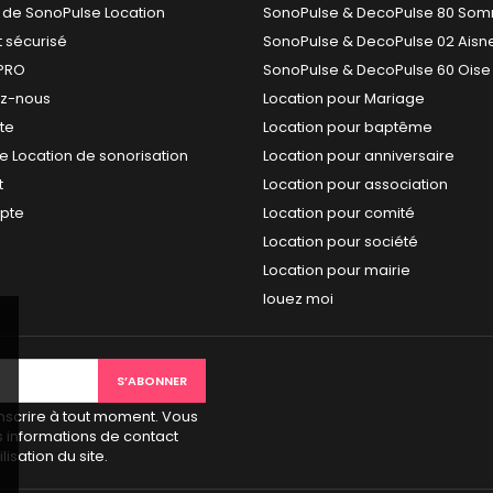
 de SonoPulse Location
SonoPulse & DecoPulse 80 So
 sécurisé
SonoPulse & DecoPulse 02 Aisn
PRO
SonoPulse & DecoPulse 60 Oise
ez-nous
Location pour Mariage
ite
Location pour baptême
e Location de sonorisation
Location pour anniversaire
t
Location pour association
pte
Location pour comité
Location pour société
Location pour mairie
louez moi
scrire à tout moment. Vous
s informations de contact
lisation du site.