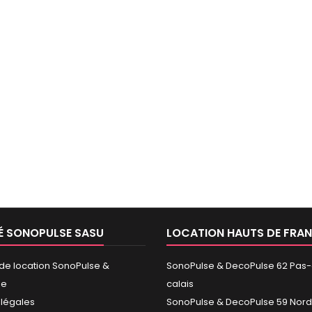
É SONOPULSE SASU
LOCATION HAUTS DE FRA
 de location SonoPulse &
SonoPulse & DecoPulse 62 Pas
se
calais
 légales
SonoPulse & DecoPulse 59 Nord