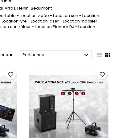
 France.
ai, Arras, Hénin-Beaumont.
ortable - Location vidéo - Location son - Location
Location lyre - Location laser - Location mobilier -
ation contrôleur - Location Pioneer DJ - Location



ier par :
Pertinence
favorite_border
favorite_border