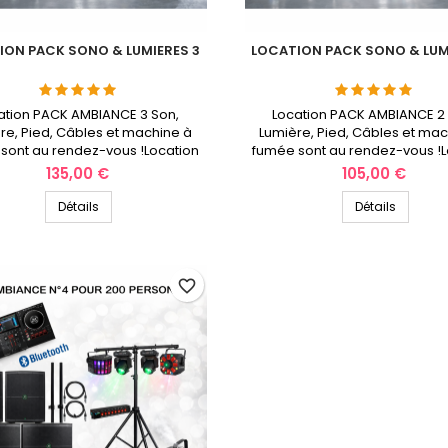
ION PACK SONO & LUMIERES 3
LOCATION PACK SONO & LUM
ation PACK AMBIANCE 3 Son,
Location PACK AMBIANCE 2 
re, Pied, Câbles et machine à
Lumière, Pied, Câbles et ma
sont au rendez-vous !Location
fumée sont au rendez-vous !L
k-end ou 24 heures en semaine
le week-end ou 24 heures en
Prix
Prix
135,00 €
105,00 €
ulse Location des hauts-de-
SonoPulse Location des hau
France
France
Détails
Détails
favorite_border