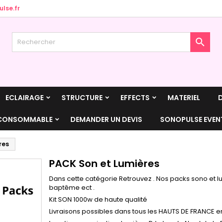
lse.fr
jouter à ma liste d'envies
(modalTitle))
réer une liste d'envies
onnexion

Créer une nouvelle liste
confirmMessage))
us devez être connecté pour ajouter des produits à votre liste
m de la liste d'envies
nvies.
((cancelText))
((modalDeleteText)
Annuler
Connexio
ECLAIRAGE
STRUCTURE
EFFECTS
MATERIEL
Annuler
Créer une liste d'envie
CONSOMMABLE
DEMANDER UN DEVIS
SONOPULSE EVEN
res
PACK Son et Lumières
Dans cette catégorie Retrouvez . Nos packs sono et lu
baptême ect .
Kit SON 1000w de haute qualité
Livraisons possibles dans tous les HAUTS DE FRANCE e