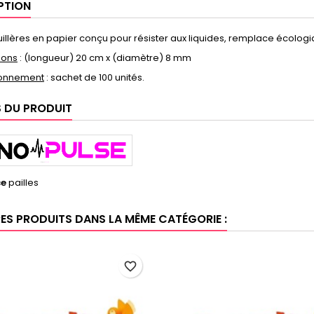
PTION
uillères en papier conçu pour résister aux liquides, remplace écolog
ions
: (longueur) 20 cm x (diamètre) 8 mm
ionnement
: sachet de 100 unités.
S DU PRODUIT
ce
pailles
RES PRODUITS DANS LA MÊME CATÉGORIE :
favorite_border