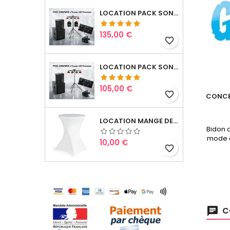
LOCATION PACK SONO & LUMIERES 3
Prix
135,00 €
favorite_border
LOCATION PACK SONO & LUMIERES 2
Prix
105,00 €
favorite_border
CONCE
LOCATION MANGE DEBOUT AVEC LYCRA BLANC
Bidon 
mode d'
Prix
10,00 €
favorite_border
C