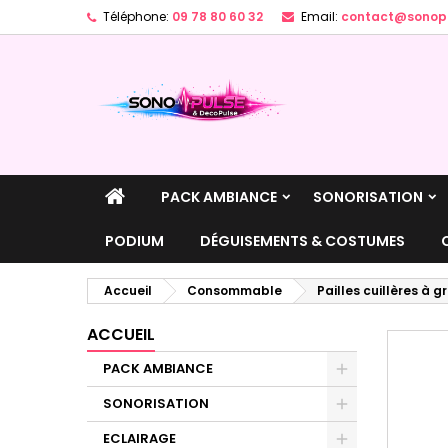
Téléphone:
09 78 80 60 32
Email:
contact@sonopu
A
C
C
add_circle_outline
Vo
No
d'e
PACK AMBIANCE
SONORISATION
PODIUM
DÉGUISEMENTS & COSTUMES
Accueil
Consommable
Pailles cuillères à g
ACCUEIL
PACK AMBIANCE
SONORISATION
ECLAIRAGE