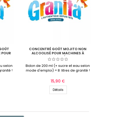
 GOÛT
CONCENTRÉ GOÛT MOJITO NON
JET D
 POUR
ALCOOLISÉ POUR MACHINES À
GRANITÉ
au selon
Bidon de 200 ml (+ sucre et eau selon
Artifice
ranité !
mode d'emploi) = 8 litres de granité !
Prix
15,90 €
Détails