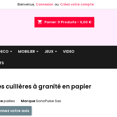
Bienvenue,
Connexion
ou
Créez votre compte
×
×
×
shopping_cart
Panier:
0
Produits - 0,00 €
n
DECO
MOBILIER
JEUX
VIDEO
s
TS
es cuillères à granité en papier
ce
pailles
Marque
SonoPulse Sas
nnez votre avis