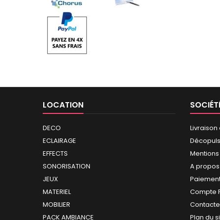
LOCATION
SOCIÉT
DECO
Livraison
ECLAIRAGE
Décopul
EFFECTS
Mentions
SONORISATION
A propos
JEUX
Paiement
MATERIEL
Compte 
MOBILIER
Contact
PACK AMBIANCE
Plan du s