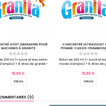
NTRÉ GOÛT GRENADINE POUR
CONCENTRÉ ULTRAVIOLET
MACHINES À GRANITÉ
POMME-CASSIS-FRAMBOISE
MACHINES À GRANITÉ
de 200 ml (+ sucre et eau selon
Bidon de 200 ml (+ sucre et e
emploi) = 8 litres de granité !
mode d'emploi) = 8 litres de g
Prix
Prix
15,90 €
15,90 €
Détails
Détails
OMMENTAIRES (0)