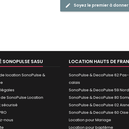
Soyez le premier à donner
É SONOPULSE SASU
LOCATION HAUTS DE FRA
 de location SonoPulse &
SonoPulse & DecoPulse 62 Pas
se
calais
 légales
SonoPulse & DecoPulse 59 Nord
 de SonoPulse Location
SonoPulse & DecoPulse 80 So
 sécurisé
SonoPulse & DecoPulse 02 Aisn
PRO
SonoPulse & DecoPulse 60 Oise
ez-nous
Location pour Mariage
ite
Location pour baptême