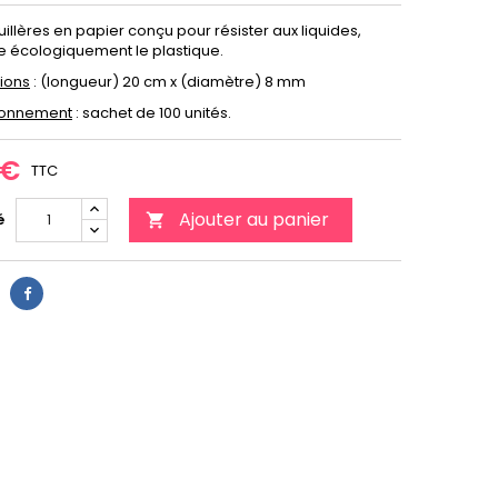
uillères en papier conçu pour résister aux liquides,
 écologiquement le plastique.
ions
: (longueur) 20 cm x (diamètre) 8 mm
ionnement
: sachet de 100 unités.
 €
TTC
Ajouter au panier
é
