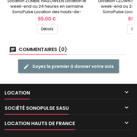
Location ZOMBIE HALLOWEEN Location le
Location CLOWN HA
week-end ou 24 heures en semaine
week-end ou 24 
SonoPulse Location des hauts-de-
SonoPulse Locat
France
Fr
Prix
Prix
65,00 €
69,
Détails
Dét
COMMENTAIRES (0)
Soyez le premier à donner votre avis

LOCATION

SOCIÉTÉ SONOPULSE SASU

LOCATION HAUTS DE FRANCE